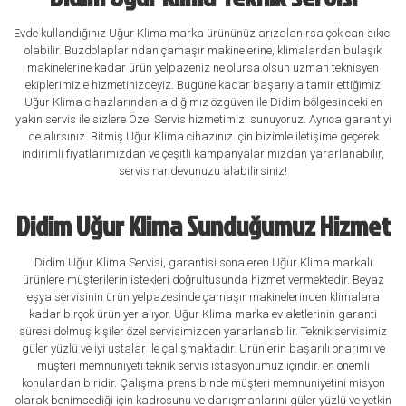
Evde kullandığınız Uğur Klima marka ürününüz arızalanırsa çok can sıkıcı
olabilir. Buzdolaplarından çamaşır makinelerine, klimalardan bulaşık
makinelerine kadar ürün yelpazeniz ne olursa olsun uzman teknisyen
ekiplerimizle hizmetinizdeyiz. Bugüne kadar başarıyla tamir ettiğimiz
Uğur Klima cihazlarından aldığımız özgüven ile Didim bölgesindeki en
yakın servis ile sizlere Özel Servis hizmetimizi sunuyoruz. Ayrıca garantiyi
de alırsınız. Bitmiş Uğur Klima cihazınız için bizimle iletişime geçerek
indirimli fiyatlarımızdan ve çeşitli kampanyalarımızdan yararlanabilir,
servis randevunuzu alabilirsiniz!
Didim Uğur Klima Sunduğumuz Hizmet
Didim Uğur Klima Servisi, garantisi sona eren Uğur Klima markalı
ürünlere müşterilerin istekleri doğrultusunda hizmet vermektedir. Beyaz
eşya servisinin ürün yelpazesinde çamaşır makinelerinden klimalara
kadar birçok ürün yer alıyor. Uğur Klima marka ev aletlerinin garanti
süresi dolmuş kişiler özel servisimizden yararlanabilir. Teknik servisimiz
güler yüzlü ve iyi ustalar ile çalışmaktadır. Ürünlerin başarılı onarımı ve
müşteri memnuniyeti teknik servis istasyonumuz içindir. en önemli
konulardan biridir. Çalışma prensibinde müşteri memnuniyetini misyon
olarak benimsediği için kadrosunu ve danışmanlarını güler yüzlü ve yetkin