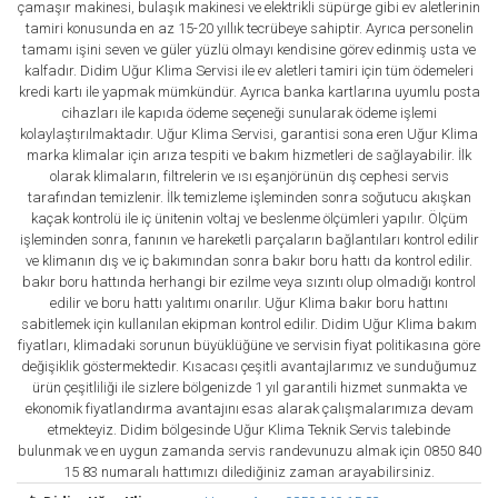
çamaşır makinesi, bulaşık makinesi ve elektrikli süpürge gibi ev aletlerinin
tamiri konusunda en az 15-20 yıllık tecrübeye sahiptir. Ayrıca personelin
tamamı işini seven ve güler yüzlü olmayı kendisine görev edinmiş usta ve
kalfadır. Didim Uğur Klima Servisi ile ev aletleri tamiri için tüm ödemeleri
kredi kartı ile yapmak mümkündür. Ayrıca banka kartlarına uyumlu posta
cihazları ile kapıda ödeme seçeneği sunularak ödeme işlemi
kolaylaştırılmaktadır. Uğur Klima Servisi, garantisi sona eren Uğur Klima
marka klimalar için arıza tespiti ve bakım hizmetleri de sağlayabilir. İlk
olarak klimaların, filtrelerin ve ısı eşanjörünün dış cephesi servis
tarafından temizlenir. İlk temizleme işleminden sonra soğutucu akışkan
kaçak kontrolü ile iç ünitenin voltaj ve beslenme ölçümleri yapılır. Ölçüm
işleminden sonra, fanının ve hareketli parçaların bağlantıları kontrol edilir
ve klimanın dış ve iç bakımından sonra bakır boru hattı da kontrol edilir.
bakır boru hattında herhangi bir ezilme veya sızıntı olup olmadığı kontrol
edilir ve boru hattı yalıtımı onarılır. Uğur Klima bakır boru hattını
sabitlemek için kullanılan ekipman kontrol edilir. Didim Uğur Klima bakım
fiyatları, klimadaki sorunun büyüklüğüne ve servisin fiyat politikasına göre
değişiklik göstermektedir. Kısacası çeşitli avantajlarımız ve sunduğumuz
ürün çeşitliliği ile sizlere bölgenizde 1 yıl garantili hizmet sunmakta ve
ekonomik fiyatlandırma avantajını esas alarak çalışmalarımıza devam
etmekteyiz. Didim bölgesinde Uğur Klima Teknik Servis talebinde
bulunmak ve en uygun zamanda servis randevunuzu almak için 0850 840
15 83 numaralı hattımızı dilediğiniz zaman arayabilirsiniz.