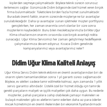
kişilerden seçmeye çalışmaktadır. Böylece teknik sürecin sorunsuz
ilerlemesini sağlar. Günümüzde Didim bölgesinde özel hizmet veren birçok
firma bulunmaktadır. Tüketicilere birden fazla hizmet sunulmaktadır.
Buradaki önemli faktör, onarım sürecinde müşteriye ne tür avantajlar
sunulabileceğidir. Daha iyi avantajlar sunan işletmeler müşteri portföyünü
genişletirken, her zaman onarımla sınırlı olanlar bir süre sonra
müşterilerini kaybedebilir. Bunu bilen meslektaşlarımızla birlikte Uğur
Klima cihazlarınızın onarımı sırasında size birçok avantajlı nokta
sunacağız. Uğur Klima Servisimizi her zaman geliştirmeyi hedefleyerek
çalışmalarımıza devam ediyoruz. Kısaca Didim genelinde
kampanyalarımız veya avantajlarımız neler?
Didim Uğur Klima Kaliteli Anlayış
Uğur Klima Servis Didim teknik ekibinin en önemli avantajlarından biri de
onarım işlemi tamamlandıktan sonra 1 yıl garanti süresi sağlamasıdır.
Böylece, ev aletleri sadece tamir edilmekle kalmaz, aynı zamanda 1 yıllık
servis garantisi altındadır. Üstelik özel bir hizmet olduğu için tamirde
gerekli parçaların maliyeti ve işçilik maliyetleri çok daha uygun. Bu nedenle
müşteriler, pahalı parçalara sahip olabilecek çamaşır makineleri ve
bulaşık makineleri gibi ev aletlerini tamir ederken daha az para öderler.
Ancak hizmetimizin en önemli ilkelerinden biri ekonomik fiyatlandırmadır.