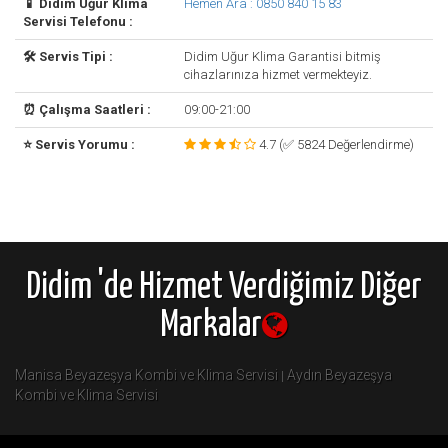
📱 Didim Uğur Klima
Hemen Ara : 0850 840 15 83
Servisi Telefonu :
🛠️ Servis Tipi :
Didim Uğur Klima Garantisi bitmiş
cihazlarınıza hizmet vermekteyiz.
⏰ Çalışma Saatleri :
09:00-21:00
⭐ Servis Yorumu :
4.7 (✅ 5824 Değerlendirme)
Didim 'de Hizmet Verdiğimiz Diğer
Markalar
Manisa Beyazeşya Kombi ve Klima Servisi
Aydın Beyazeşya
|
Kombi ve Klima Servisi