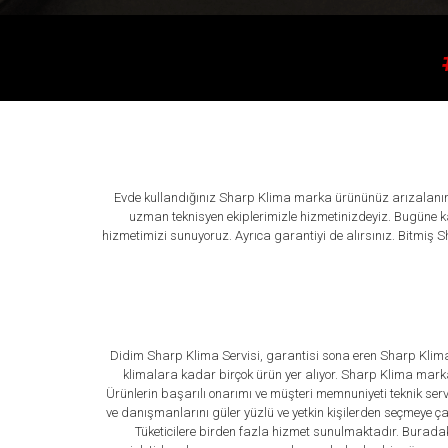
Evde kullandığınız Sharp Klima marka ürününüz arızalanırs
uzman teknisyen ekiplerimizle hizmetinizdeyiz. Bugüne ka
hizmetimizi sunuyoruz. Ayrıca garantiyi de alırsınız. Bitmiş 
Didim Sharp Klima Servisi, garantisi sona eren Sharp Klima
klimalara kadar birçok ürün yer alıyor. Sharp Klima marka e
Ürünlerin başarılı onarımı ve müşteri memnuniyeti teknik se
ve danışmanlarını güler yüzlü ve yetkin kişilerden seçmeye ç
Tüketicilere birden fazla hizmet sunulmaktadır. Buradak