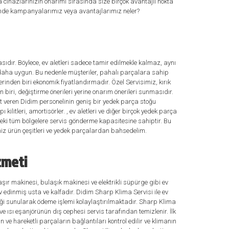
a cihazlarınızın onarımı sırasında size birçok avantajlı nokta
inde kampanyalarımız veya avantajlarımız neler?
dır. Böylece, ev aletleri sadece tamir edilmekle kalmaz, aynı
çok daha uygun. Bu nedenle müşteriler, pahalı parçalara sahip
rinden biri ekonomik fiyatlandırmadır. Özel Servisimiz, kırık
 biri, değiştirme önerileri yerine onarım önerileri sunmasıdır.
et veren Didim personelinin geniş bir yedek parça stoğu
litleri, amortisörler. , ev aletleri ve diğer birçok yedek parça
'deki tüm bölgelere servis gönderme kapasitesine sahiptir. Bu
miz ürün çeşitleri ve yedek parçalardan bahsedelim.
izmeti
ır makinesi, bulaşık makinesi ve elektrikli süpürge gibi ev
v edinmiş usta ve kalfadır. Didim Sharp Klima Servisi ile ev
eği sunularak ödeme işlemi kolaylaştırılmaktadır. Sharp Klima
ve ısı eşanjörünün dış cephesi servis tarafından temizlenir. İlk
 ve hareketli parçaların bağlantıları kontrol edilir ve klimanın