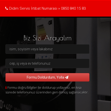
Didim Servis İrtibat Numarası »
0850 840 15 83
Biz Sizi Arayalım
Formu Doldurdum, Yolla
Formu doğru bilgiler ile doldurup yollayınız, en kısa
sürede telefonunuz üzerinden geri dönüş sağlanacaktır.