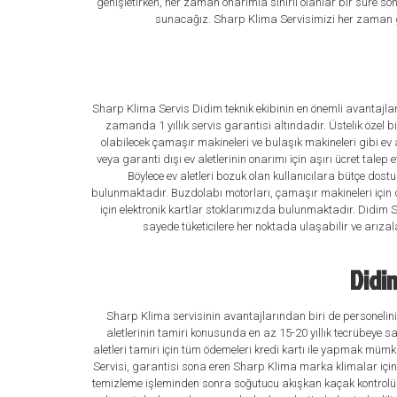
genişletirken, her zaman onarımla sınırlı olanlar bir süre so
sunacağız. Sharp Klima Servisimizi her zaman g
Sharp Klima Servis Didim teknik ekibinin en önemli avantajla
zamanda 1 yıllık servis garantisi altındadır. Üstelik özel b
olabilecek çamaşır makineleri ve bulaşık makineleri gibi ev 
veya garanti dışı ev aletlerinin onarımı için aşırı ücret tale
Böylece ev aletleri bozuk olan kullanıcılara bütçe dos
bulunmaktadır. Buzdolabı motorları, çamaşır makineleri için dre
için elektronik kartlar stoklarımızda bulunmaktadır. Didim S
sayede tüketicilere her noktada ulaşabilir ve arız
Didim
Sharp Klima servisinin avantajlarından biri de personelini
aletlerinin tamiri konusunda en az 15-20 yıllık tecrübeye s
aletleri tamiri için tüm ödemeleri kredi kartı ile yapmak mü
Servisi, garantisi sona eren Sharp Klima marka klimalar için ar
temizleme işleminden sonra soğutucu akışkan kaçak kontrolü ile 