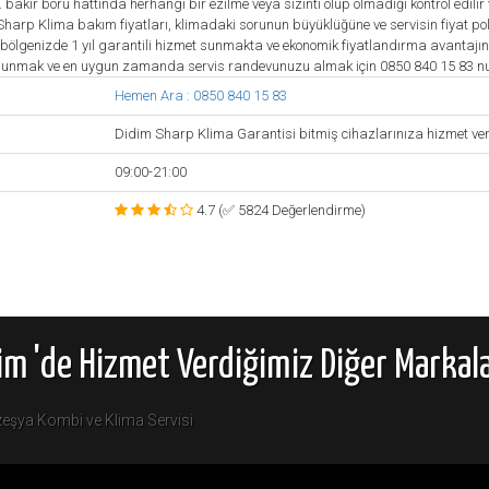
 bakır boru hattında herhangi bir ezilme veya sızıntı olup olmadığı kontrol edilir 
 Sharp Klima bakım fiyatları, klimadaki sorunun büyüklüğüne ve servisin fiyat poli
re bölgenizde 1 yıl garantili hizmet sunmakta ve ekonomik fiyatlandırma avanta
ulunmak ve en uygun zamanda servis randevunuzu almak için 0850 840 15 83 numa
Hemen Ara : 0850 840 15 83
Didim Sharp Klima Garantisi bitmiş cihazlarınıza hizmet ve
09:00-21:00
4.7 (✅ 5824 Değerlendirme)
im 'de Hizmet Verdiğimiz Diğer Markal
eşya Kombi ve Klima Servisi