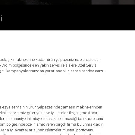
i
bulaşık makinelerine kadar ürün yelpazeniz ne olursa olsun
idim bölgesindeki en yakın servis ile sizlere Özel Servis
 çeşitli kampanyalarımızdan yararlanabilir, servis randevunuzu
az eşya servisinin ürün yelpazesinde çamaşır makinelerinden
nik servisimiz güler yüzlü ve iyi ustalar ile çalışmaktadır.
şteri memnuniyetini misyon olarak benimsediği için kadrosunu
idim bölgesinde özel hizmet veren birçok firma bulunmaktadır.
 Daha iyi avantajlar sunan işletmeler müşteri portföyünü