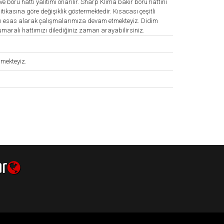
ve boru hattı yalıtımı onarılır. Sharp Klima bakır boru hattını
tikasına göre değişiklik göstermektedir. Kısacası çeşitli
jını esas alarak çalışmalarımıza devam etmekteyiz. Didim
ralı hattımızı dilediğiniz zaman arayabilirsiniz.
rmekteyiz.
ar