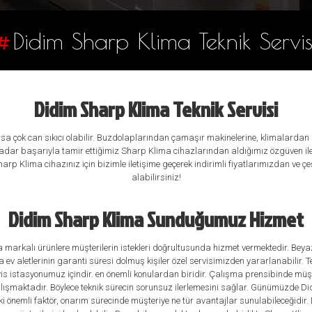
#
Didim Sharp Klima Teknik Servis
Didim Sharp Klima Teknik Servisi
a çok can sıkıcı olabilir. Buzdolaplarından çamaşır makinelerine, klimalardan 
dar başarıyla tamir ettiğimiz Sharp Klima cihazlarından aldığımız özgüven ile D
Sharp Klima cihazınız için bizimle iletişime geçerek indirimli fiyatlarımızdan ve
alabilirsiniz!
Didim Sharp Klima Sunduğumuz Hizmet
 markalı ürünlere müşterilerin istekleri doğrultusunda hizmet vermektedir. Bey
v aletlerinin garanti süresi dolmuş kişiler özel servisimizden yararlanabilir. Tek
rvis istasyonumuz içindir. en önemli konulardan biridir. Çalışma prensibinde mü
alışmaktadır. Böylece teknik sürecin sorunsuz ilerlemesini sağlar. Günümüzde D
i önemli faktör, onarım sürecinde müşteriye ne tür avantajlar sunulabileceğidir.