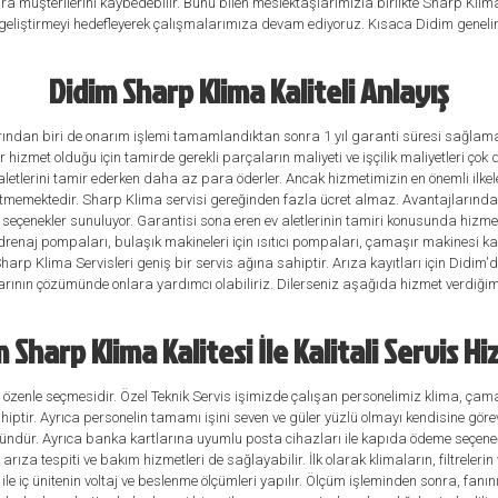
nra müşterilerini kaybedebilir. Bunu bilen meslektaşlarımızla birlikte Sharp Klim
eliştirmeyi hedefleyerek çalışmalarımıza devam ediyoruz. Kısaca Didim genel
Didim Sharp Klima Kaliteli Anlayış
rından biri de onarım işlemi tamamlandıktan sonra 1 yıl garanti süresi sağlaması
ir hizmet olduğu için tamirde gerekli parçaların maliyeti ve işçilik maliyetleri 
aletlerini tamir ederken daha az para öderler. Ancak hizmetimizin en önemli ilkele
p etmemektedir. Sharp Klima servisi gereğinden fazla ücret almaz. Avantajlarından
tu seçenekler sunuluyor. Garantisi sona eren ev aletlerinin tamiri konusunda hizm
naj pompaları, bulaşık makineleri için ısıtıcı pompaları, çamaşır makinesi kapı ki
harp Klima Servisleri geniş bir servis ağına sahiptir. Arıza kayıtları için Didim
alarının çözümünde onlara yardımcı olabiliriz. Dilerseniz aşağıda hizmet verdiği
 Sharp Klima Kalitesi İle Kalitali Servis H
 özenle seçmesidir. Özel Teknik Servis işimizde çalışan personelimiz klima, çamaş
ahiptir. Ayrıca personelin tamamı işini seven ve güler yüzlü olmayı kendisine göre
mkündür. Ayrıca banka kartlarına uyumlu posta cihazları ile kapıda ödeme seçen
ıza tespiti ve bakım hizmetleri de sağlayabilir. İlk olarak klimaların, filtrelerin 
iç ünitenin voltaj ve beslenme ölçümleri yapılır. Ölçüm işleminden sonra, fanının