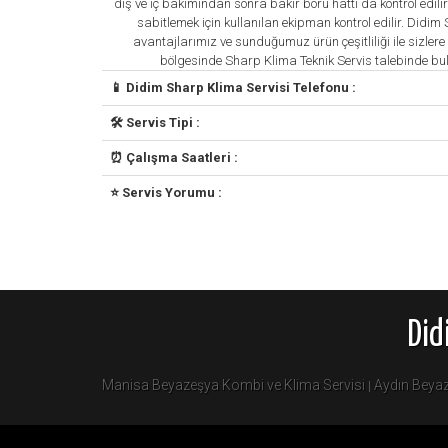
dış ve iç bakımından sonra bakır boru hattı da kontrol edilir.
sabitlemek için kullanılan ekipman kontrol edilir. Didim
avantajlarımız ve sunduğumuz ürün çeşitliliği ile sizle
bölgesinde Sharp Klima Teknik Servis talebinde b
📱 Didim Sharp Klima Servisi Telefonu :
🛠️ Servis Tipi :
⏰ Çalışma Saatleri :
⭐ Servis Yorumu :
Did
Manisa Beyazeşya Kombi ve Klima Servisi
Aydın Beyaz
|