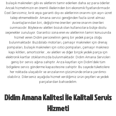
bulaşık makineleri gibi ev aletlerini tamir ederken daha az para öderler.
Ancak hizmetimizin en önemli ilkelerinden biri ekonomik fiyatlandırmadır.
Özel Servisimiz, kırık veya garanti dışı ev aletlerinin onarımı için aşırı ücret
talep etmemektedir. Amana servisi gereğinden fazla ücret almaz.
Avantajlarından biri, değiştirme önerileri yerine onarım önerileri
sunmasıdır. Böylece ev aletleri bozuk olan kullanıcılara bütçe dostu
seçenekler sunuluyor. Garantisi sona eren ev aletlerinin tamiri konusunda
hizmet veren Didim personelinin geniş bir yedek parça stoğu
bulunmaktadır. Buzdolabı motorları, çamaşır makineleri için drenaj
pompaları, bulaşık makineleri için ısıtıcı pompaları, çamaşır makinesi
kapı kilitleri, amortisörler. , ev aletleri ve diğer birçok yedek parça için
elektronik kartlar stoklarımızda bulunmaktadır. Didim Amana Servisleri
geniş bir servis ağına sahiptir. Arıza kayıtları için Didim'deki tüm
bölgelere servis gönderme kapasitesine sahiptir. Bu sayede tüketicilere
her noktada ulaşabilir ve arızalarının çözümünde onlara yardımcı
olabiliriz. Dilerseniz aşağıda hizmet verdiğimiz ürün çeşitleri ve yedek
parçalardan bahsedelim.
Didim Amana Kalitesi İle Kalitali Servis
Hizmeti