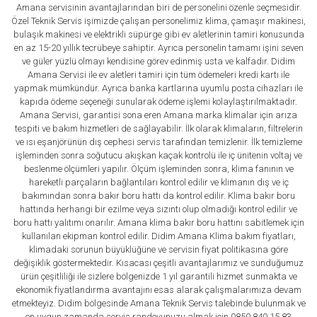
Amana servisinin avantajlarından biri de personelini özenle seçmesidir.
Özel Teknik Servis işimizde çalışan personelimiz klima, çamaşır makinesi,
bulaşık makinesi ve elektrikli süpürge gibi ev aletlerinin tamiri konusunda
en az 15-20 yıllık tecrübeye sahiptir. Ayrıca personelin tamamı işini seven
ve güler yüzlü olmayı kendisine görev edinmiş usta ve kalfadır. Didim
Amana Servisi ile ev aletleri tamiri için tüm ödemeleri kredi kartı ile
yapmak mümkündür. Ayrıca banka kartlarına uyumlu posta cihazları ile
kapıda ödeme seçeneği sunularak ödeme işlemi kolaylaştırılmaktadır.
Amana Servisi, garantisi sona eren Amana marka klimalar için arıza
tespiti ve bakım hizmetleri de sağlayabilir. İlk olarak klimaların, filtrelerin
ve ısı eşanjörünün dış cephesi servis tarafından temizlenir. İlk temizleme
işleminden sonra soğutucu akışkan kaçak kontrolü ile iç ünitenin voltaj ve
beslenme ölçümleri yapılır. Ölçüm işleminden sonra, klima fanının ve
hareketli parçaların bağlantıları kontrol edilir ve klimanın dış ve iç
bakımından sonra bakır boru hattı da kontrol edilir. Klima bakır boru
hattında herhangi bir ezilme veya sızıntı olup olmadığı kontrol edilir ve
boru hattı yalıtımı onarılır. Amana klima bakır boru hattını sabitlemek için
kullanılan ekipman kontrol edilir. Didim Amana Klima bakım fiyatları,
klimadaki sorunun büyüklüğüne ve servisin fiyat politikasına göre
değişiklik göstermektedir. Kısacası çeşitli avantajlarımız ve sunduğumuz
ürün çeşitliliği ile sizlere bölgenizde 1 yıl garantili hizmet sunmakta ve
ekonomik fiyatlandırma avantajını esas alarak çalışmalarımıza devam
etmekteyiz. Didim bölgesinde Amana Teknik Servis talebinde bulunmak ve
en uygun zamanda servis randevunuzu almak için 0850 840 15 83