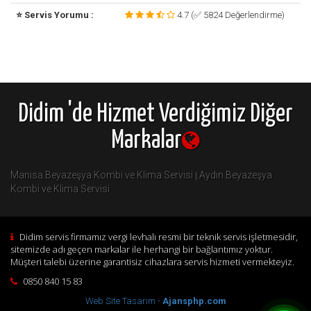
⭐ Servis Yorumu :
4.7 (✅ 5824 Değerlendirme)
Didim 'de Hizmet Verdiğimiz Diğer
Markalar
Manisa Beyazeşya Kombi ve Klima Servisi
Aydın Beyazeşya
|
Kombi ve Klima Servisi
Didim servis firmamız vergi levhalı resmi bir teknik servis işletmesidir,
sitemizde adı geçen markalar ile herhangi bir bağlantımız yoktur.
Müşteri talebi üzerine garantisiz cihazlara servis hizmeti vermekteyiz.
0850 840 15 83
Web Site Tasarım -
Ajansphp.com