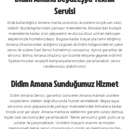
Servisi
Evde kullandığınız Amana marka ürününüz arızalanırsa çok can sıkıcı
olabilir. Buzdolaplarından çamaşır makinelerine, klimalardan bulaşık
makinelerine kadar ürün yelpazeniz ne olursa olsun uzman teknisyen
ekiplerimizle hizmetinizdeyiz. Bugüne kadar başarıyla tamir ettiğimiz
Amana cihazlarından aldığımız özgüven ile Didim bölgesindeki en yakın
servis ile sizlere Özel Servis hizmetimizi sunuyoruz. Ayrıca garantiyi de
alırsınız. Bitmiş Amana cihazınız için bizimle iletişime geçerek indirimli
fiyatlarımızdan ve çeşitli kampanyalarımızdan yararlanabilir, servis
randevunuzu alabilirsiniz!
Didim Amana Sunduğumuz Hizmet
Didim Amana Servisi, garantisi sona eren Amana markalı ürünlere
müşterilerin istekleri doğrultusunda hizmet vermektedir. Beyaz eşya
servisinin ürün yelpazesinde çamaşır makinelerinden klimalara kadar
birçok ürün yer alıyor. Amana marka ev aletlerinin garanti süresi dolmuş
kişiler özel servisimizden yararlanabilir. Teknik servisimiz güler yüzlü ve iyi
ustalar ile çalışmaktadır. Ürünlerin başarılı onarımı ve müşteri
memnuniyeti teknik servis istasyonumuz içindir. en önemli konulardan