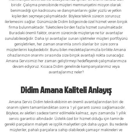
biridir. Çalışma prensibinde müşteri memnuniyetini misyon olarak
benimsediği için kadrosunu ve danışmanlarını güler yüzlü ve yetkin
kişilerden seçmeye çalışmaktadır. Böylece teknik sürecin sorunsuz
ilerlemesini sağlar. Günümüzde Didim bölgesinde özel hizmet veren birçok
firma bulunmaktadır. Tüketicilere birden fazla hizmet sunulmaktadır.
Buradaki önemli faktör, onarım sürecinde müşteriye ne tür avantajlar
sunulabileceğidir. Daha iyi avantajlar sunan işletmeler müşteri portföyünü
genişletirken, her zaman onarımla sınırlı olanlar bir süre sonra
müşterilerini kaybedebilir. Bunu bilen meslektaşlarımızla birlikte Amana
cihazlarınızın onarımı sırasında size birçok avantajlı nokta sunacağız.
Amana Servisimizi her zaman geliştirmeyi hedefleyerek çalışmalarımıza
devam ediyoruz. Kısaca Didim genelinde kampanyalarımız veya
avantajlarımız neler?
Didim Amana Kaliteli Anlayış
Amana Servis Didim teknik ekibinin en önemli avantajlarından biri de
onarım işlemi tamamlandıktan sonra 1 yıl garanti süresi sağlamasıdır.
Böylece, ev aletleri sadece tamir edilmekle kalmaz, aynı zamanda 1 yıllık
servis garantisi altındadır. Üstelik özel bir hizmet olduğu için tamirde
gerekli parçaların maliyeti ve işçilik maliyetleri çok daha uygun. Bu nedenle
müşteriler, pahalı parçalara sahip olabilecek çamaşır makineleri ve